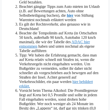
Geld bezahlen.
Beachtet gängige Tipps zum Auto mieten im Urlaub
(z.B. auf Bewertungen achten, Auto ohne
Selbstbeteiligung buchen), die
hier
von Stiftung
Warentest nochmals erläutert werden
Es gilt der Rechtsverkehr, also genauso wie in
Deutschland
Beachte die Tempolimits auf Kreta (in Ortschaften
50 km/h, außerhalb 90 km/h, Autobahn 120 km/h
maximal), die wir der Tabelle des
ADAC hier
entnommen
haben und unten nochmal als eigene
Tabelle aufführen
Tipp: Wir haben die Erfahrung gemacht, dass man
auf Kreta relativ schnell mit Strafen ist, wenn die
Verkehrsregeln nicht eingehalten werden. Um
Bußgelder zu vermeiden, solltet ihr daher nicht
schneller als vorgeschrieben auch bewegen auf den
Straßen der Insel. Achtet generell auf
Verkehrsschilder, ein paar werden
hier bebildert
erklärt.
Vorsicht beim Thema Alkohol: Die Promillegrenze
liegt auf Kreta bei 0,5 Promille und sollte in jedem
Fall eingehalten werden, sonst drohen hohe
Bußgelder. Wer noch weniger als 24 Monate im
Besitz des „Lappens“ ist, darf gar nix trinken (0,0