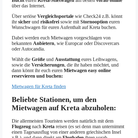
Bucht
euren
Kreta-Mietwagen
am besten
vorab online
über das Internet.
Über seriöse
Vergleichsportale
wie Check24 z.B. könnt
ihr
sicher
und
risikofrei
sowie mit
Stornooption
euren
Wunschwagen für euren Aufenthalt auf Kreta buchen.
Dabei werden euch Mietwagen vorgeschlagen von
bekannten
Anbietern
, wie Europcar oder Discovercars
oder Autocandia.
Wählt die
Größe
und
Ausstattung
eures Leihwagens,
sowie die
Versicherungen
, die ihr haben möchtet, und
dann könnt ihr euch euren
Mietwagen easy online
reservieren und buchen:
Mietwagen für Kreta finden
Beliebte Stationen, um den
Mietwagen auf Kreta abzuholen:
Die allermeisten Touristen werden natürlich mit dem
Flugzeug
nach
Kreta
reisen (es sei denn man unternimmt
einen Tagesausflug von einer anderen griechischen Insel
z.B.), und dann direkt am
Flughafen
ihren vorab