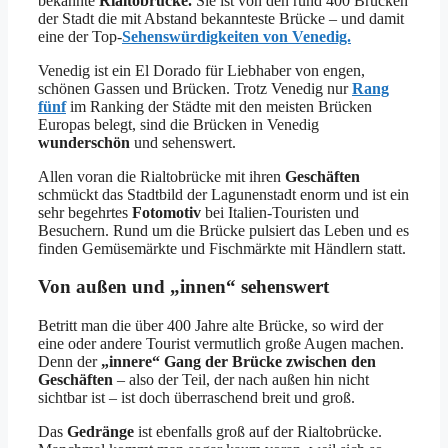
bekannte
Rialtobrücke.
Sie ist von den rund 400 Brücken
der Stadt die mit Abstand bekannteste Brücke – und damit
eine der Top-
Sehenswürdigkeiten von Venedig.
Venedig ist ein El Dorado für Liebhaber von engen,
schönen Gassen und Brücken. Trotz Venedig nur
Rang
fünf
im Ranking der Städte mit den meisten Brücken
Europas belegt, sind die Brücken in Venedig
wunderschön
und sehenswert.
Allen voran die Rialtobrücke mit ihren
Geschäften
schmückt das Stadtbild der Lagunenstadt enorm und ist ein
sehr begehrtes
Fotomotiv
bei Italien-Touristen und
Besuchern. Rund um die Brücke pulsiert das Leben und es
finden Gemüsemärkte und Fischmärkte mit Händlern statt.
Von außen und „innen“ sehenswert
Betritt man die über 400 Jahre alte Brücke, so wird der
eine oder andere Tourist vermutlich große Augen machen.
Denn der
„innere“ Gang der Brücke
zwischen den
Geschäften
– also der Teil, der nach außen hin nicht
sichtbar ist – ist doch überraschend breit und groß.
Das
Gedränge
ist ebenfalls groß auf der Rialtobrücke.