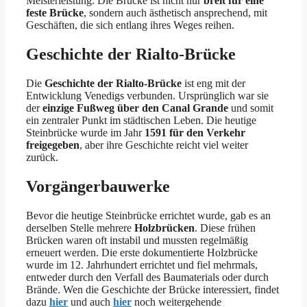
Meisterleistung. Die Brücke ist nicht nur
breit für eine
feste Brücke
, sondern auch ästhetisch ansprechend, mit
Geschäften, die sich entlang ihres Weges reihen.
Geschichte der Rialto-Brücke
Die
Geschichte der Rialto-Brücke
ist eng mit der
Entwicklung Venedigs verbunden. Ursprünglich war sie
der
einzige Fußweg über den Canal Grande
und somit
ein zentraler Punkt im städtischen Leben. Die heutige
Steinbrücke wurde im Jahr
1591 für den Verkehr
freigegeben
, aber ihre Geschichte reicht viel weiter
zurück.
Vorgängerbauwerke
Bevor die heutige Steinbrücke errichtet wurde, gab es an
derselben Stelle mehrere
Holzbrücken
. Diese frühen
Brücken waren oft instabil und mussten regelmäßig
erneuert werden. Die erste dokumentierte Holzbrücke
wurde im 12. Jahrhundert errichtet und fiel mehrmals,
entweder durch den Verfall des Baumaterials oder durch
Brände. Wen die Geschichte der Brücke interessiert, findet
dazu
hier
und auch
hier
noch weitergehende