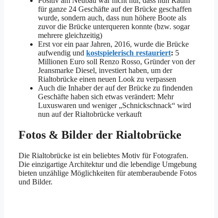
Positiv am Neubau war nicht nur, dass nun Raum
für ganze 24 Geschäfte auf der Brücke geschaffen
wurde, sondern auch, dass nun höhere Boote als
zuvor die Brücke unterqueren konnte (bzw. sogar
mehrere gleichzeitig)
Erst vor ein paar Jahren, 2016, wurde die Brücke
aufwendig und
kostspielerisch restauriert
:
5
Millionen Euro soll Renzo Rosso, Gründer von der
Jeansmarke Diesel, investiert haben, um der
Rialtobrücke einen neuen Look zu verpassen
Auch die Inhaber der auf der Brücke zu findenden
Geschäfte haben sich etwas verändert: Mehr
Luxuswaren und weniger „Schnickschnack“ wird
nun auf der Rialtobrücke verkauft
Fotos & Bilder der Rialtobrücke
Die Rialtobrücke ist ein beliebtes Motiv für Fotografen.
Die einzigartige Architektur und die lebendige Umgebung
bieten unzählige Möglichkeiten für atemberaubende Fotos
und Bilder.