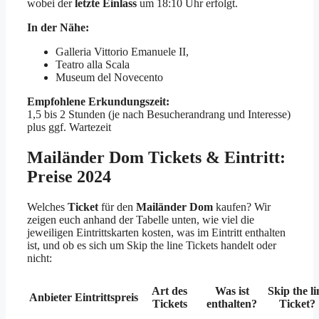
wobei der
letzte Einlass
um 18:10 Uhr erfolgt.
In der Nähe:
Galleria Vittorio Emanuele II,
Teatro alla Scala
Museum del Novecento
Empfohlene Erkundungszeit:
1,5 bis 2 Stunden (je nach Besucherandrang und Interesse)
plus ggf. Wartezeit
Mailänder Dom Tickets & Eintritt:
Preise 2024
Welches
Ticket
für den
Mailänder Dom
kaufen? Wir
zeigen euch anhand der Tabelle unten, wie viel die
jeweiligen Eintrittskarten kosten, was im Eintritt enthalten
ist, und ob es sich um Skip the line Tickets handelt oder
nicht:
Art des
Was ist
Skip the li
Anbieter
Eintrittspreis
Tickets
enthalten?
Ticket?