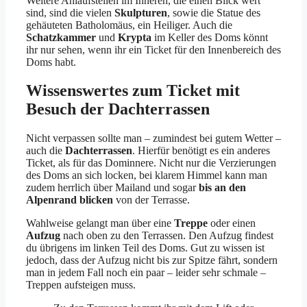
Weitere Anlaufstellen im Inneren, die einen Blick wert
sind, sind die vielen
Skulpturen
, sowie die Statue des
gehäuteten Batholomäus, ein Heiliger. Auch die
Schatzkammer
und
Krypta
im Keller des Doms könnt
ihr nur sehen, wenn ihr ein Ticket für den Innenbereich des
Doms habt.
Wissenswertes zum Ticket mit
Besuch der Dachterrassen
Nicht verpassen sollte man – zumindest bei gutem Wetter –
auch die
Dachterrassen
. Hierfür benötigt es ein anderes
Ticket, als für das Dominnere. Nicht nur die Verzierungen
des Doms an sich locken, bei klarem Himmel kann man
zudem herrlich über Mailand und sogar
bis an den
Alpenrand blicken
von der Terrasse.
Wahlweise gelangt man über eine
Treppe
oder einen
Aufzug
nach oben zu den Terrassen. Den Aufzug findest
du übrigens im linken Teil des Doms. Gut zu wissen ist
jedoch, dass der Aufzug nicht bis zur Spitze fährt, sondern
man in jedem Fall noch ein paar – leider sehr schmale –
Treppen aufsteigen muss.