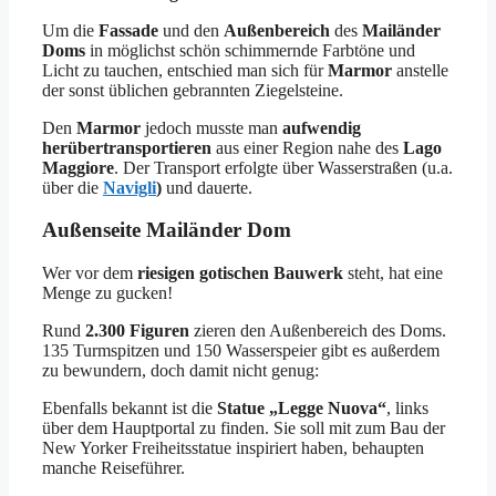
Um die
Fassade
und den
Außenbereich
des
Mailänder
Doms
in möglichst schön schimmernde Farbtöne und
Licht zu tauchen, entschied man sich für
Marmor
anstelle
der sonst üblichen gebrannten Ziegelsteine.
Den
Marmor
jedoch musste man
aufwendig
herübertransportieren
aus einer Region nahe des
Lago
Maggiore
. Der Transport erfolgte über Wasserstraßen (u.a.
über die
Navigli
)
und dauerte.
Außenseite Mailänder Dom
Wer vor dem
riesigen gotischen Bauwerk
steht, hat eine
Menge zu gucken!
Rund
2.300 Figuren
zieren den Außenbereich des Doms.
135 Turmspitzen und 150 Wasserspeier gibt es außerdem
zu bewundern, doch damit nicht genug:
Ebenfalls bekannt ist die
Statue „Legge Nuova“
, links
über dem Hauptportal zu finden. Sie soll mit zum Bau der
New Yorker Freiheitsstatue inspiriert haben, behaupten
manche Reiseführer.