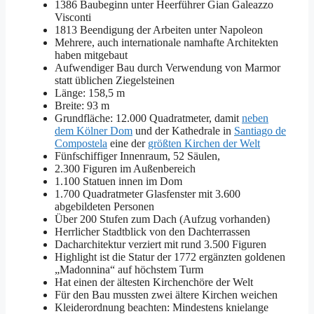
1386 Baubeginn unter Heerführer Gian Galeazzo
Visconti
1813 Beendigung der Arbeiten unter Napoleon
Mehrere, auch internationale namhafte Architekten
haben mitgebaut
Aufwendiger Bau durch Verwendung von Marmor
statt üblichen Ziegelsteinen
Länge: 158,5 m
Breite: 93 m
Grundfläche: 12.000 Quadratmeter, damit
neben
dem Kölner Dom
und der Kathedrale in
Santiago de
Compostela
eine der
größten Kirchen der Welt
Fünfschiffiger Innenraum, 52 Säulen,
2.300 Figuren im Außenbereich
1.100 Statuen innen im Dom
1.700 Quadratmeter Glasfenster mit 3.600
abgebildeten Personen
Über 200 Stufen zum Dach (Aufzug vorhanden)
Herrlicher Stadtblick von den Dachterrassen
Dacharchitektur verziert mit rund 3.500 Figuren
Highlight ist die Statur der 1772 ergänzten goldenen
„Madonnina“ auf höchstem Turm
Hat einen der ältesten Kirchenchöre der Welt
Für den Bau mussten zwei ältere Kirchen weichen
Kleiderordnung beachten: Mindestens knielange