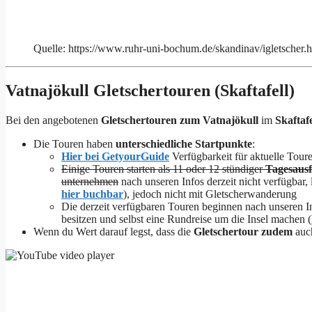
Quelle: https://www.ruhr-uni-bochum.de/skandinav/igletscher.
Vatnajökull Gletschertouren (Skaftafell)
Bei den angebotenen
Gletschertouren zum Vatnajökull
im
Skaftafe
Die Touren haben
unterschiedliche Startpunkte
:
Hier bei GetyourGuide
Verfügbarkeit für aktuelle Tour
Einige Touren starten als 11 oder 12 stündiger
Tagesaus
unternehmen
nach unseren Infos derzeit nicht verfügbar, 
hier buchbar
), jedoch nicht mit Gletscherwanderung
Die derzeit verfügbaren Touren beginnen nach unseren In
besitzen und selbst eine Rundreise um die Insel machen (
Wenn du Wert darauf legst, dass die
Gletschertour
zudem
auc