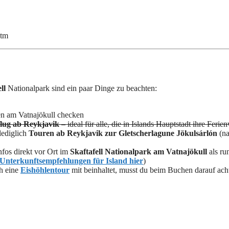
htm
ll
Nationalpark sind ein paar Dinge zu beachten:
en am Vatnajökull checken
flug ab Reykjavik
– ideal für alle, die in Islands Hauptstadt ihre F
lediglich
Touren ab Reykjavik zur
Gletscherlagune Jökulsárlón
(na
fos direkt vor Ort im
Skaftafell Nationalpark
am Vatnajökull
als ru
Unterkunftsempfehlungen für Island hier
)
h eine
Eishöhlentour
mit beinhaltet, musst du beim Buchen darauf ach