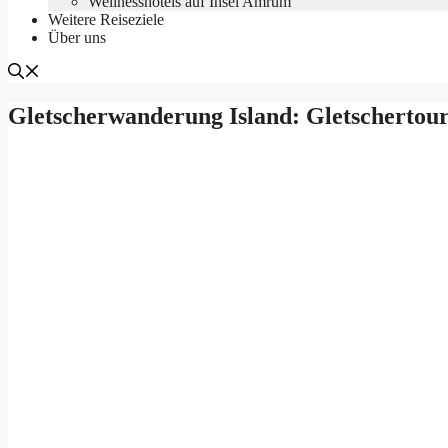
Wellnesshotels auf Insel Amrum
Weitere Reiseziele
Über uns
Gletscherwanderung Island: Gletschertou