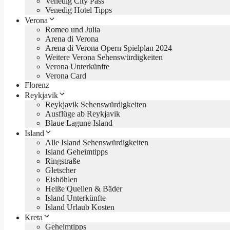
Venedig City Pass
Venedig Hotel Tipps
Verona
Romeo und Julia
Arena di Verona
Arena di Verona Opern Spielplan 2024
Weitere Verona Sehenswürdigkeiten
Verona Unterkünfte
Verona Card
Florenz
Reykjavik
Reykjavik Sehenswürdigkeiten
Ausflüge ab Reykjavik
Blaue Lagune Island
Island
Alle Island Sehenswürdigkeiten
Island Geheimtipps
Ringstraße
Gletscher
Eishöhlen
Heiße Quellen & Bäder
Island Unterkünfte
Island Urlaub Kosten
Kreta
Geheimtipps