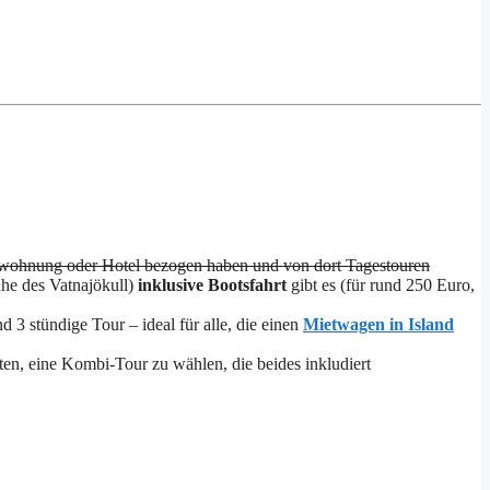
erienwohnung oder Hotel bezogen haben und von dort Tagestouren
he des Vatnajökull)
inklusive Bootsfahrt
gibt es (für rund 250 Euro,
nd 3 stündige Tour – ideal für alle, die einen
Mietwagen in Island
ten, eine Kombi-Tour zu wählen, die beides inkludiert