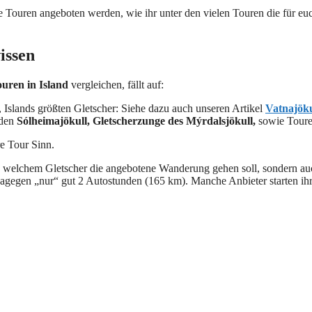
e Touren angeboten werden, wie ihr unter den vielen Touren die für eu
issen
uren in Island
vergleichen, fällt auf:
, Islands größten Gletscher: Siehe dazu auch unseren Artikel
Vatnajöku
 den
Sólheimajökull, Gletscherzunge des Mýrdalsjökull,
sowie Toure
re Tour Sinn.
 welchem Gletscher die angebotene Wanderung gehen soll, sondern auch
dagegen „nur“ gut 2 Autostunden (165 km). Manche Anbieter starten ihr