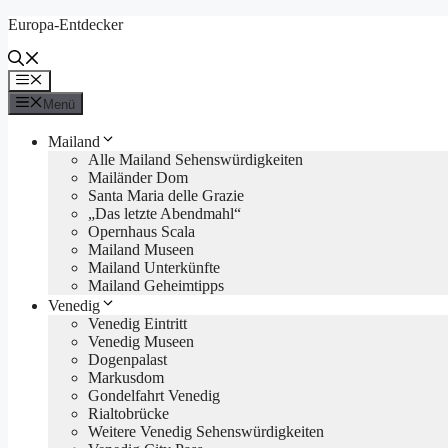
Zum
Europa-Entdecker
Inhalt
springen
Menü
Menü
Mailand
Alle Mailand Sehenswürdigkeiten
Mailänder Dom
Santa Maria delle Grazie
„Das letzte Abendmahl“
Opernhaus Scala
Mailand Museen
Mailand Unterkünfte
Mailand Geheimtipps
Venedig
Venedig Eintritt
Venedig Museen
Dogenpalast
Markusdom
Gondelfahrt Venedig
Rialtobrücke
Weitere Venedig Sehenswürdigkeiten