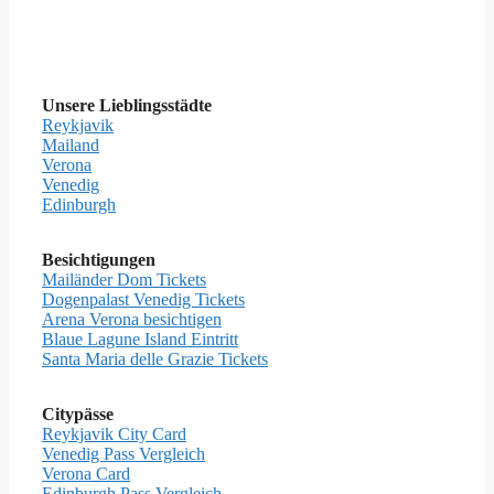
Unsere Lieblingsstädte
Reykjavik
Mailand
Verona
Venedig
Edinburgh
Besichtigungen
Mailänder Dom Tickets
Dogenpalast Venedig Tickets
Arena Verona besichtigen
Blaue Lagune Island Eintritt
Santa Maria delle Grazie Tickets
Citypässe
Reykjavik City Card
Venedig Pass Vergleich
Verona Card
Edinburgh Pass Vergleich