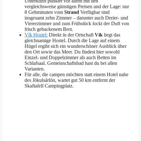
Unterkunft punktet vor allem mit den
vergleichsweise günstigen Preisen und der Lage: nur
8 Gehminuten vom
Strand
Verfügbar sind
insgesamt zehn Zimmer – darunter auch Dreier- und
Viererzimmer und zum Frühstück lockt der Duft von
frisch gebackenem Brot.
Vík Hostel:
Direkt in der Ortschaft
Vík
liegt das
gleichnamige Hostel. Durch die Lage auf einem
Hügel ergibt sich ein wunderschöner Ausblick über
den Ort sowie das Meer. Du findest hier sowohl
Einzel- und Doppelzimmer als auch Betten im
Schlafsaal. Gemeinschaftsbad hast du bei allen
Varianten.
Für alle, die campen möchten statt einem Hotel nahe
des Jökulsárlón, wartet gut 50 km entfernt der
Skaftafell Campingplatz.