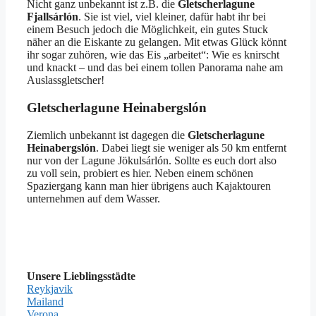
Nicht ganz unbekannt ist z.B. die
Gletscherlagune
Fjallsárlón
. Sie ist viel, viel kleiner, dafür habt ihr bei
einem Besuch jedoch die Möglichkeit, ein gutes Stuck
näher an die Eiskante zu gelangen. Mit etwas Glück könnt
ihr sogar zuhören, wie das Eis „arbeitet“: Wie es knirscht
und knackt – und das bei einem tollen Panorama nahe am
Auslassgletscher!
Gletscherlagune Heinabergslón
Ziemlich unbekannt ist dagegen die
Gletscherlagune
Heinabergslón
. Dabei liegt sie weniger als 50 km entfernt
nur von der Lagune Jökulsárlón. Sollte es euch dort also
zu voll sein, probiert es hier. Neben einem schönen
Spaziergang kann man hier übrigens auch Kajaktouren
unternehmen auf dem Wasser.
Unsere Lieblingsstädte
Reykjavik
Mailand
Verona