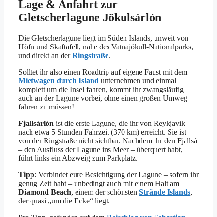
Lage & Anfahrt zur
Gletscherlagune Jökulsárlón
Die Gletscherlagune liegt im Süden Islands, unweit von
Höfn und Skaftafell, nahe des Vatnajökull-Nationalparks,
und direkt an der
Ringstraße
.
Solltet ihr also einen Roadtrip auf eigene Faust mit dem
Mietwagen durch Island
unternehmen und einmal
komplett um die Insel fahren, kommt ihr zwangsläufig
auch an der Lagune vorbei, ohne einen großen Umweg
fahren zu müssen!
Fjallsárlón
ist die erste Lagune, die ihr von Reykjavik
nach etwa 5 Stunden Fahrzeit (370 km) erreicht. Sie ist
von der Ringstraße nicht sichtbar. Nachdem ihr den Fjallsá
– den Ausfluss der Lagune ins Meer – überquert habt,
führt links ein Abzweig zum Parkplatz.
Tipp
: Verbindet eure Besichtigung der Lagune – sofern ihr
genug Zeit habt – unbedingt auch mit einem Halt am
Diamond Beach
, einem der schönsten
Strände Islands
,
der quasi „um die Ecke“ liegt.