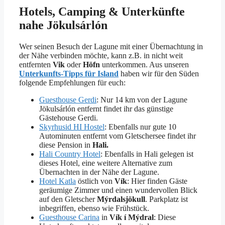
Hotels, Camping & Unterkünfte
nahe Jökulsárlón
Wer seinen Besuch der Lagune mit einer Übernachtung in
der Nähe verbinden möchte, kann z.B. in nicht weit
entfernten
Vik
oder
Höfn
unterkommen. Aus unseren
Unterkunfts-Tipps für Island
haben wir für den Süden
folgende Empfehlungen für euch:
Guesthouse Gerdi
: Nur 14 km von der Lagune
Jökulsárlón entfernt findet ihr das günstige
Gästehouse Gerdi.
Skyrhusid HI Hostel
: Ebenfalls nur gute 10
Autominuten entfernt vom Gletschersee findet ihr
diese Pension in
Hali.
Hali Country Hotel
: Ebenfalls in Hali gelegen ist
dieses Hotel, eine weitere Alternative zum
Übernachten in der Nähe der Lagune.
Hotel Katla
östlich von
Vík
: Hier finden Gäste
geräumige Zimmer und einen wundervollen Blick
auf den Gletscher
Mýrdalsjökull
. Parkplatz ist
inbegriffen, ebenso wie Frühstück.
Guesthouse Carina
in
Vík í Mýdral
: Diese