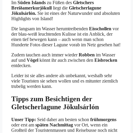
Im
Süden Islands
zu Füßen des
Gletschers
Breiðamerkurjökull
liegt die
Gletscherlagune
Jökulsárlón.
Sie ist eines der Naturwunder und absoluten
Highlights von Island!
Die langsam im Wasser herumtreibenden
Eisschollen
vor
der blau-weiß leuchtenden Kulisse ist ein Anblick, der
einen tief bewegen kann – auch wenn man schon
Hunderte Fotos dieser Lagune vorab im Netz gesehen hat!
Zudem tauchen auch immer wieder
Robben
im Wasser
auf und
Vögel
könnt ihr auch zwischen den
Eisbrocken
entdecken.
Leider ist sie alles andere als unbekannt, weshalb sehr
viele Touristen sie sehen wollen und es mitunter ziemlich
trubelig werden kann.
Tipps zum Besichtigen der
Gletscherlagune Jökulsárlón
Unser Tipp:
Seid daher am besten schon
frühmorgens
oder erst am
späten Nachmittag
vor Ort, wenn ein
Großteil der Touristenmassen und Reisebusse noch nicht