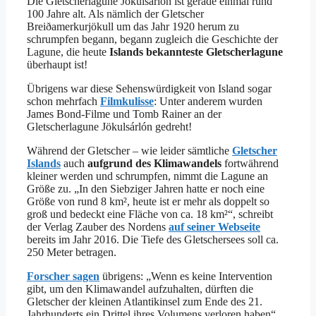
Die Gletscherlagune Jökulsárlón ist gerade einmal rund
100 Jahre alt. Als nämlich der Gletscher
Breiðamerkurjökull um das Jahr 1920 herum zu
schrumpfen begann, begann zugleich die Geschichte der
Lagune, die heute
Islands bekannteste Gletscherlagune
überhaupt ist!
Übrigens war diese Sehenswürdigkeit von Island sogar
schon mehrfach
Filmkulisse
: Unter anderem wurden
James Bond-Filme und Tomb Rainer an der
Gletscherlagune Jökulsárlón gedreht!
Während der Gletscher – wie leider sämtliche
Gletscher
Islands
auch
aufgrund des Klimawandels
fortwährend
kleiner werden und schrumpfen, nimmt die Lagune an
Größe zu. „In den Siebziger Jahren hatte er noch eine
Größe von rund 8 km², heute ist er mehr als doppelt so
groß und bedeckt eine Fläche von ca. 18 km²“, schreibt
der Verlag Zauber des Nordens
auf seiner Webseite
bereits im Jahr 2016. Die Tiefe des Gletschersees soll ca.
250 Meter betragen.
Forscher sagen
übrigens: „Wenn es keine Intervention
gibt, um den Klimawandel aufzuhalten, dürften die
Gletscher der kleinen Atlantikinsel zum Ende des 21.
Jahrhunderts ein Drittel ihres Volumens verloren haben“.