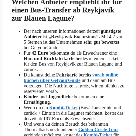
Welchen Anbieter empfiehlt ihr für
einen Bus-Transfer ab Reykjavik
zur Blauen Lagune?
Der nach unseren Informationen derzeit
günstigste
Anbieter
ist
„Reykjavik Excursions“.
Mit 4,7 von
5 Sternen ist das Unternehmen
sehr gut bewertet
bei GetyourGuide.
Für
42 Euro
bekommst du als Erwachsener eine
Hin- und Rückfahrkarte
beides in einem Ticket
für den Bus von Reykjavik zur Blauen Lagune und
zurück.
Du kannst deine
Fahrkarte
bereits
vorab online
buchen über GetyourGuide
und dann am Bus
vorzeigen. Die Nachfrage ist groß, wir empfehlen zu
reservieren vorab.
Kinder
und
Jugendliche
bekommen eine
Ermäßigung
.
Wenn du ein
Kombi-Ticket
(Bus-Transfer hin und
zurück + Eintritt in die Lagune) möchtest, kostet das
derzeit ab
137 Euro
als Erwachsener.
Und wenn du deinen Besuch des bekannten
Thermalbads noch mit einer
Golden Circle Tour
verbinden möchtest, kostet das
Kombi-Ticket
für