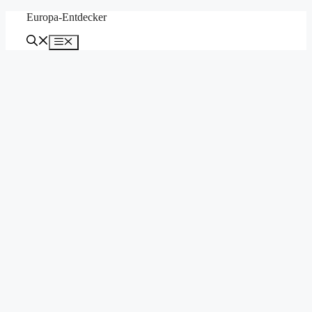
Zum
Europa-Entdecker
Inhalt
springen
Menü