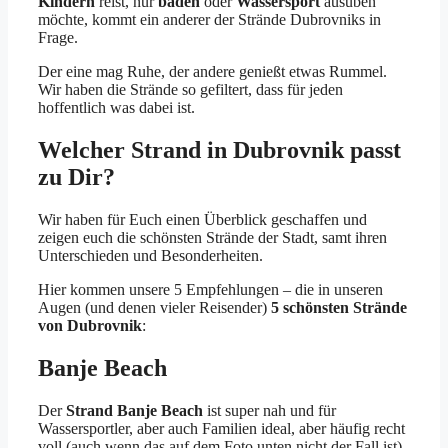
Kindern
reist, nur
baden
oder
Wassersport
ausüben
möchte, kommt ein anderer der Strände Dubrovniks in
Frage.
Der eine mag Ruhe, der andere genießt etwas Rummel.
Wir haben die Strände so gefiltert, dass für jeden
hoffentlich was dabei ist.
Welcher Strand in Dubrovnik passt
zu Dir?
Wir haben für Euch einen Überblick geschaffen und
zeigen euch die schönsten Strände der Stadt, samt ihren
Unterschieden und Besonderheiten.
Hier kommen unsere 5 Empfehlungen – die in unseren
Augen (und denen vieler Reisender)
5 schönsten Strände
von Dubrovnik
:
Banje Beach
Der
Strand Banje Beach
ist super nah und für
Wassersportler, aber auch Familien ideal, aber häufig recht
voll (auch wenn das auf dem Foto unten nicht der Fall ist).